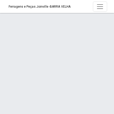
Ferragens e Peças Joinville -BARRA VELHA
Serviço > Autorizada DeWalt
Início
Serviço