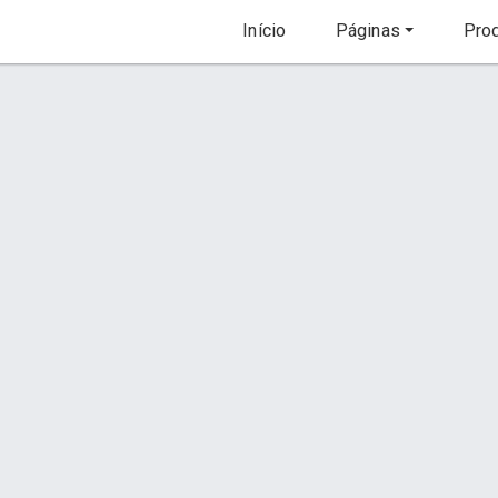
Início
Páginas
Prod
Autorizada Makita
Orçamento via WhatsApp
Conta