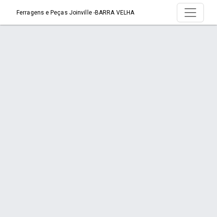
Ferragens e Peças Joinville -BARRA VELHA
Produto > VÁLVULA ÁGUA CONSUL
SIMPLES - 220V
Início
Produto